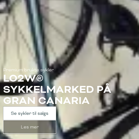
Premium brukte sykler
LO2W®
SYKKELMARKED PÅ
GRAN CANARIA
Se sykler til salgs
Les mer