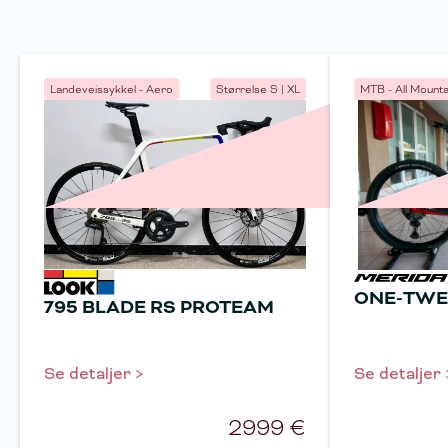
Landeveissykkel - Aero
Størrelse
S | XL
MTB - All Mounta
ONE-TWE
795 BLADE RS PROTEAM
Se detaljer >
Se detaljer 
2999
€